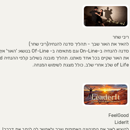
ריבי שחר
להאיר את האור שבך - תהליך סדנה להנחיה(ריבי שחר)
סדנה להנחיה ב-On-Line וגם מתאימה ב- Of-Line בנוש
את האור שקי
of Life שלב אחרי שלב, כולל מצגת לשימוש המנחה.
FeelGood
LiderIt
להוציא לאור את המנהיגה האמיתית שבך ולאפשר לה לנתב את דרכך!