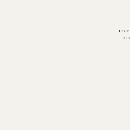
רכות יחסים
יות