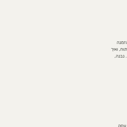
הזמנה
וח, ואיך
 נבנה,
 עסק