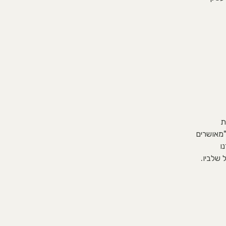
 הבית
"מאושרים
ו
 שלביו.