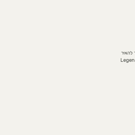
א: 'האור' איך להאיר
ים בכל אחד מאתנו. תהליך מובנה בשילוב קלפי ההנחיה Legend