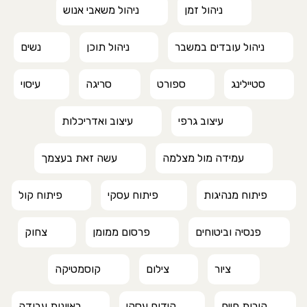
ניהול זמן
ניהול משאבי אנוש
ניהול עובדים במשבר
ניהול תוכן
נשים
סטיילינג
ספורט
סריגה
עיסוי
עיצוב גרפי
עיצוב ואדריכלות
עמידה מול מצלמה
עשה זאת בעצמך
פיתוח מנהיגות
פיתוח עסקי
פיתוח קול
פנסיה וביטוחים
פרסום ממומן
צחוק
ציור
צילום
קוסמטיקה
קורות חיים
קידום עסקי
ראיונות עבודה