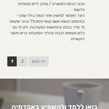
וובינר כניסה למסגרת / שילוב ידיים מטפלות
חדשות
כיצד לאפשר למישהו אחר לטפל בילד שלנו -
במינימום רגשות אשם קושי ותסכול? וובינר שיעשה
לך סדר בבלגן ובתחושות המעורבות, ויתן לך גם
כלים מעשיים לבנות תהליך הסתגלות בריא ותומך
היקשרות.
הבא →
2
1
בואו ללמד ולהשפיע באקדמיה