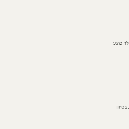
לך כרגע
 בטחון