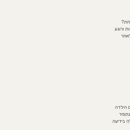
חת?
ת ורוגע
. זמין מיד לאחר
 הילדה
נתמיר
ה בידיעה