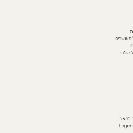
 הבית
"מאושרים
ו
 שלביו.
א: 'האור' איך להאיר
ים בכל אחד מאתנו. תהליך מובנה בשילוב קלפי ההנחיה Legend