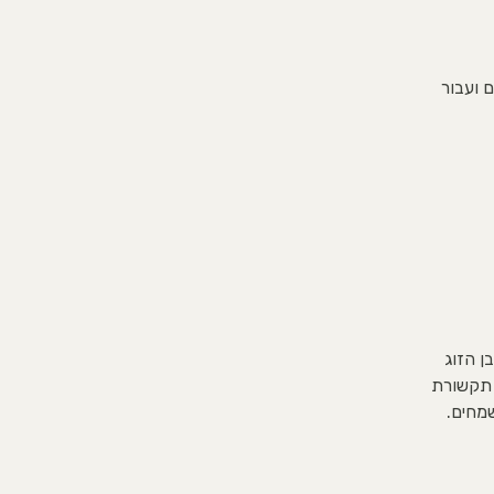
 ועבור
ן הזוג
י תקשורת
שמחים.