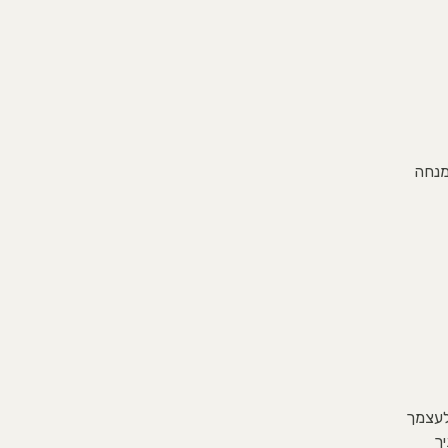
מנחה
לעצמך
ך