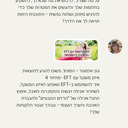
על מה שצריך, לרכוש את מה שבא לך, להשקיע
בחלומות שלך ולהגשים את המטרות שלך כדי
להרגיש סיפוק ושלווה נפשית - התוכנית הזאת
תראה לך את הדרך!
גוני אלמגור - הסוויץ', פשוט להגיע לתוצאות
איזון משקל עם EFT -מחזור 4
איך להשתמש ב-EFT טאפינג לאיזון המשקל,
לשחרור אכילה רגשית והתמכרות לאוכל, אימוץ
הרגלי אכילה של "הרזים הטבעיים" ולהגברת
האהבה והערך העצמי - עבורך ועבור הלקוחות
שלך!