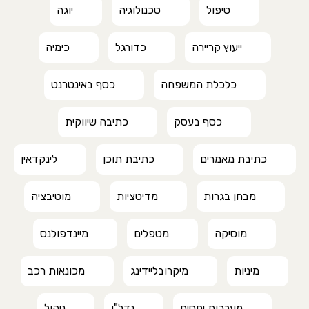
טיפול
טכנולוגיה
יוגה
ייעוץ קריירה
כדורגל
כימיה
כלכלת המשפחה
כסף באינטרנט
כסף בעסק
כתיבה שיווקית
כתיבת מאמרים
כתיבת תוכן
לינקדאין
מבחן בגרות
מדיטציות
מוטיבציה
מוסיקה
מטפלים
מיינדפולנס
מיניות
מיקרובליידינג
מכונאות רכב
מערכות יחסים
נדל"ן
ניהול